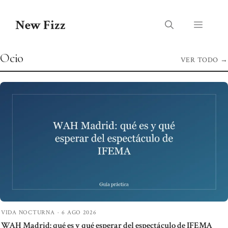
Saltar
al
New Fizz
Menú
contenido
Ocio
VER TODO
→
VIDA NOCTURNA
·
6 AGO 2026
WAH Madrid: qué es y qué esperar del espectáculo de IFEMA