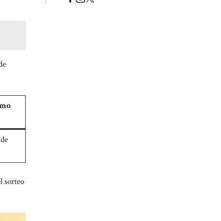
de
imo
 de
l sorteo