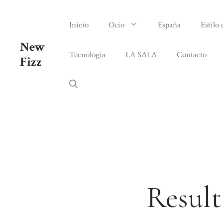
Saltar
al
Inicio
Ocio
España
Estilo 
contenido
New
Tecnología
LA SALA
Contacto
Fizz
Result