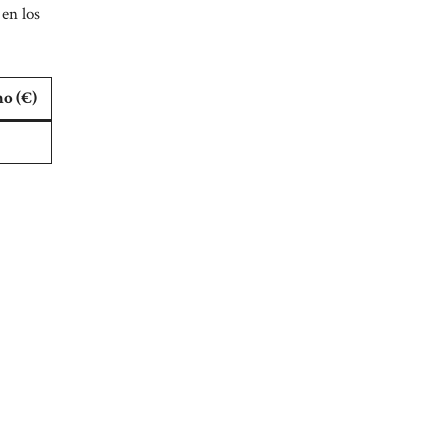
e en
los
o (€)