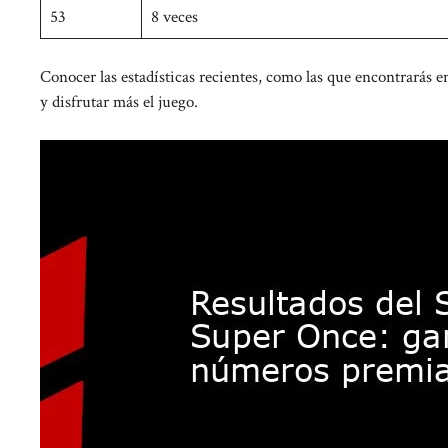
53
8 veces
Conocer las estadísticas recientes, como las que encontrarás 
y disfrutar más el juego.