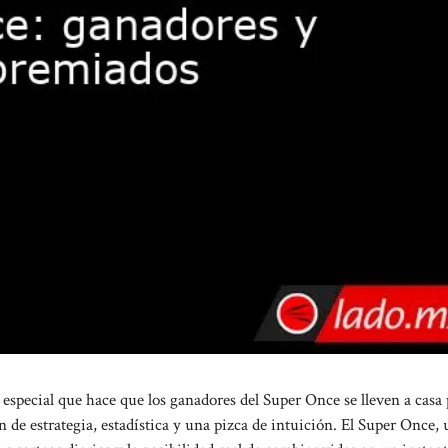
especial que hace que los ganadores del Super Once se lleven a casa
n de estrategia, estadística y una pizca de intuición. El Super Once,