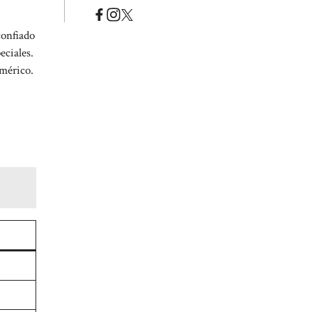
confiado
eciales.
umérico.