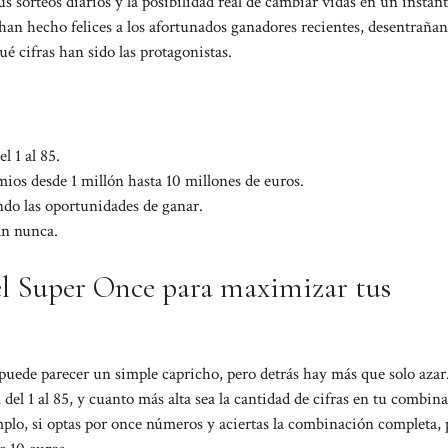
s sorteos diarios y la posibilidad real de cambiar vidas en un instan
an hecho felices a los afortunados ganadores recientes, desentraña
é cifras han sido las protagonistas.
l 1 al 85.
os desde 1 millón hasta 10 millones de euros.
ndo las oportunidades de ganar.
an nunca.
el Super Once para maximizar tus
puede parecer un simple capricho, pero detrás hay más que solo azar
del 1 al 85, y cuanto más alta sea la cantidad de cifras en tu combin
emplo, si optas por once números y aciertas la combinación completa,