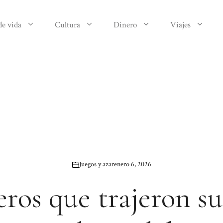
de vida
Cultura
Dinero
Viajes
Juegos y azar
enero 6, 2026
ros que trajeron sue