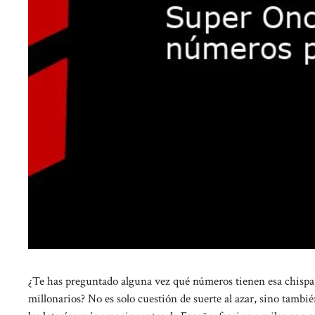
¿Te has preguntado alguna vez qué números tienen esa chispa 
millonarios? No es solo cuestión de suerte al azar, sino tambié