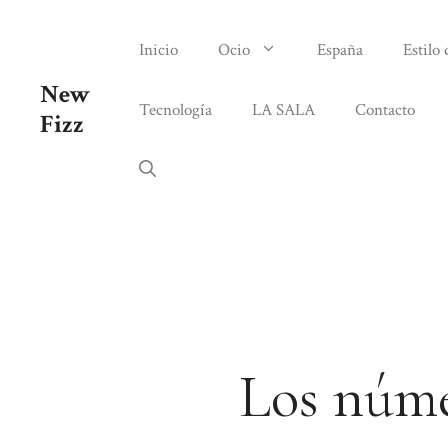
Saltar
al
Inicio
Ocio
España
Estilo 
contenido
New
Tecnología
LA SALA
Contacto
Fizz
Los núme